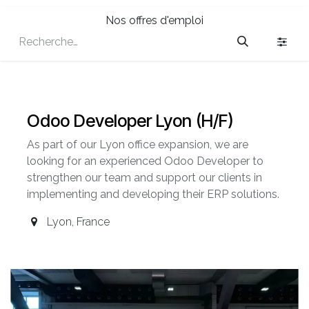
Nos offres d'emploi
Odoo Developer Lyon (H/F)
As part of our Lyon office expansion, we are
looking for an experienced Odoo Developer to
strengthen our team and support our clients in
implementing and developing their ERP solutions.
Lyon
,
France