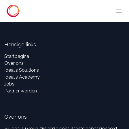
Overslaan naar inhoud
Handige links
Startpagina
Over ons
Idealis Solutions
Idealis Academy
Jobs
Partner worden
Over ons
Bij Idealis Group zijn onze consultants gepassioneerd