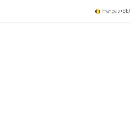
es
Jobs
À propos
Blog
Événements
Français (BE)