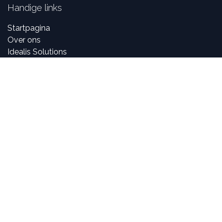
Handige links
Startpagina
Over ons
Idealis Solutions
Idealis Academy
Jobs
Partner worden
Over ons
Bij Idealis Group zijn onze consultants gepassioneerd
door digitale en nieuwe technologieën, maar vooral over
het creëren en ontwikkelen van innovatieve
toepassingen specifiek voor bedrijven.
In staat zijn om deel te nemen aan het leven en de