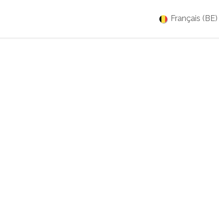
es
Jobs
À propos
Blog
Événements
Français (BE)