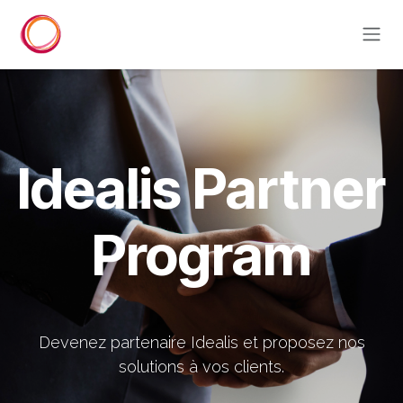
Se rendre au contenu
Idealis Partner
Program
Devenez partenaire Idealis et proposez nos
solutions à vos clients.