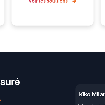
Voir les solutions
esuré
Kiko Mila
.