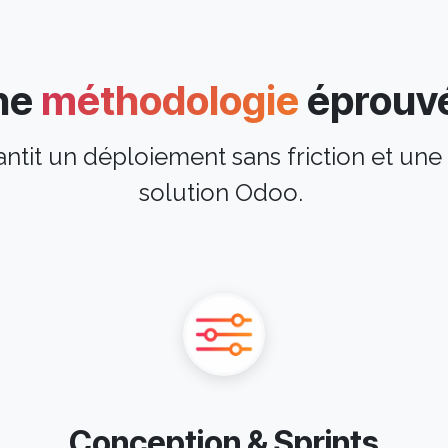
ne
méthodologie
éprouv
antit un déploiement sans friction et un
solution Odoo.
Conception & Sprints