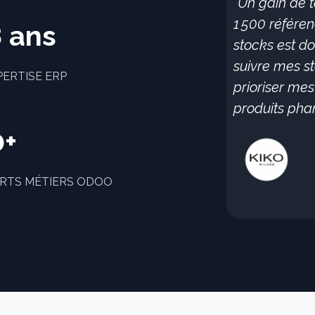
"Un gain de 
1 500 référe
 ans
stocks est d
suivre mes st
PERTISE ERP
prioriser me
produits phar
0+
RTS MÉTIERS ODOO