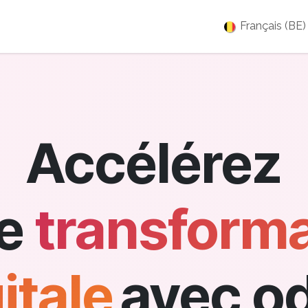
es
Jobs
À propos
Blog
Événements
Français (BE)
Accélérez
re
transforma
itale
avec o