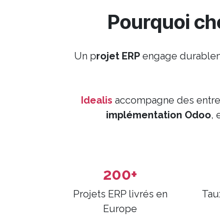
Pourquoi ch
Un p
rojet ERP
engage durableme
Idealis
accompagne des entrepri
implémentation Odoo
,
200+
Projets ERP livrés en
Taux
Europe