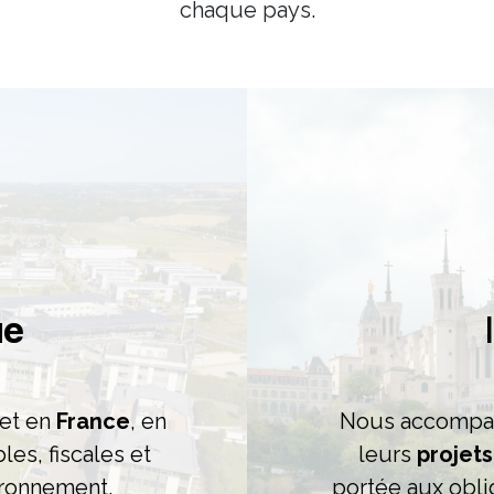
chaque pays.
ue
et en
France
, en
Nous accompa
es, fiscales et
leurs
projet
ironnement.
portée aux oblig