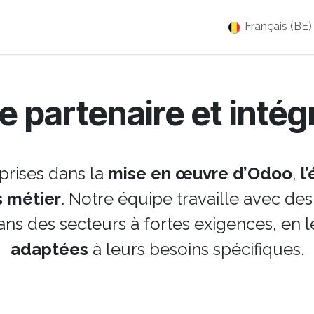
es
Jobs
À propos
Blog
Événements
Français (BE)
e partenaire et inté
prises dans la
mise en œuvre d’Odoo
,
l
s métier
. Notre équipe travaille avec d
ans des secteurs à fortes exigences, en l
adaptées
à leurs besoins spécifiques.