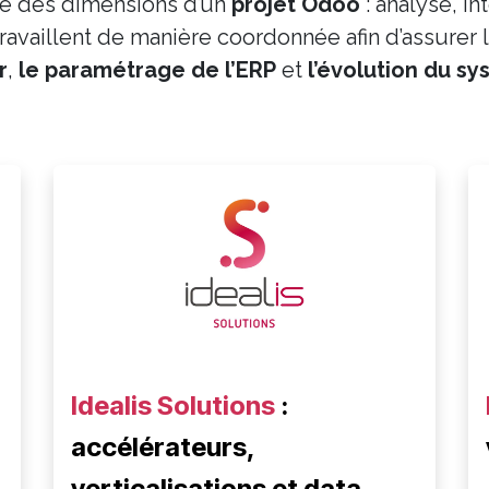
le des dimensions d’un
projet Odoo
: analyse, i
availlent de manière coordonnée afin d’assurer 
r
,
le
paramétrage de l’ERP
et
l’évolution du sy
Idealis Solutions
:
accélérateurs,
verticalisations et data