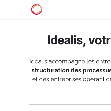
Se rendre au contenu
Accueil
Services
Référenc
Idealis,
votr
Idealis accompagne les entre
structuration des processu
et des entreprises opérant d