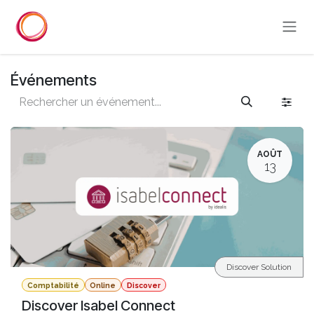
Se rendre au contenu
Événements
AOÛT
13
Discover Solution
Comptabilité
Online
Discover
Discover Isabel Connect