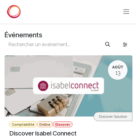
Se rendre au contenu
Événements
AOÛT
13
Discover Solution
Comptabilité
Online
Discover
Discover Isabel Connect