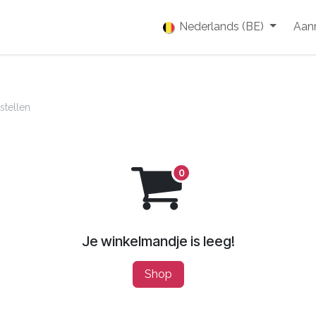
enties
Vacatures
Over ons
Blog
Nederlands (BE)
Event
Aan
stellen
Je winkelmandje is leeg!
Shop