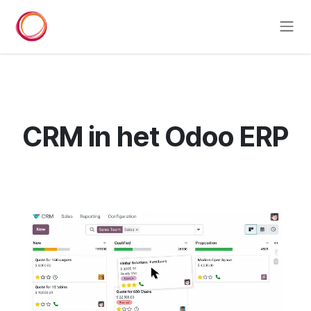
Overslaan naar inhoud
CRM in het Odoo ERP