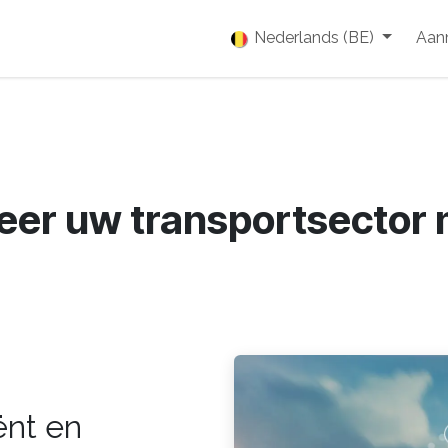
enties
Vacatures
Over ons
Blog
Nederlands (BE)
Event
Aan
eer uw transportsector
ënt en