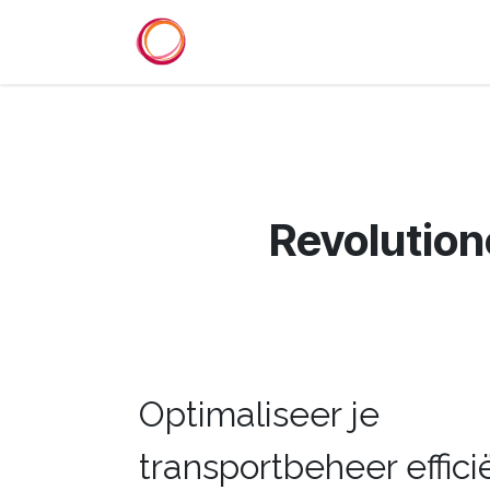
Overslaan naar inhoud
Startpagina
Diensten
Refer
Revolution
Optimaliseer je
transportbeheer effici