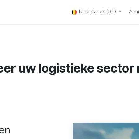
enties
Vacatures
Over ons
Blog
Nederlands (BE)
Event
Aan
er uw logistieke sector 
 en