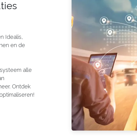
ties
 Idealis,
jnen en de
systeem alle
an
heer. Ontdek
optimaliseren!