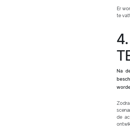
Er wo
te vat
4
T
Na de
besch
worde
Zodra
scena
de ac
ontwik