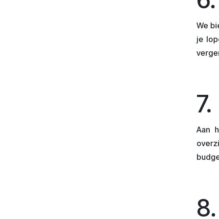
We bie
je lo
vergem
7
Aan h
overzi
budge
8