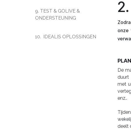
2
9. TEST & GOLIVE &
ONDERSTEUNING
Zodra
onze 
10. IDEALIS OPLOSSINGEN
verwac
PLAN
De mac
duurt
met u 
verteg
enz..
Tijden
wekeli
deelt 