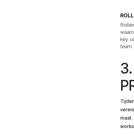
ROLL
Rolle
waarov
key u
team.
3
P
Tijde
verei
maat.
works