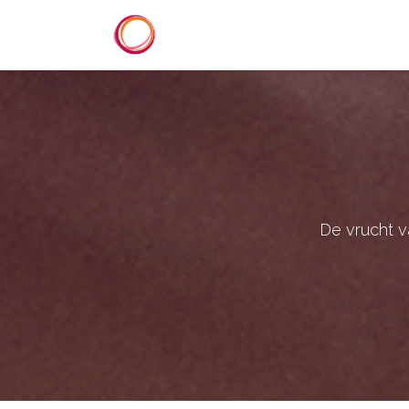
Overslaan naar inhoud
Startpagina
Diensten
Refer
De vrucht v