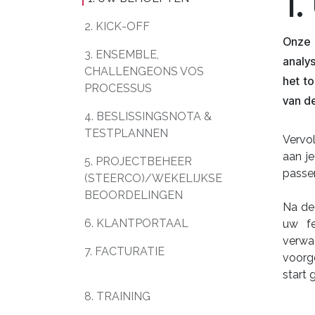
1
2. KICK-OFF
Onze 
3. ENSEMBLE,
analy
CHALLENGEONS VOS
het t
PROCESSUS
van de
4. BESLISSINGSNOTA &
TESTPLANNEN
Vervo
aan je
5. PROJECTBEHEER
passe
(STEERCO)/WEKELIJKSE
BEOORDELINGEN
Na dez
6. KLANTPORTAAL
uw fe
verwa
7. FACTURATIE
voorg
start 
8. TRAINING