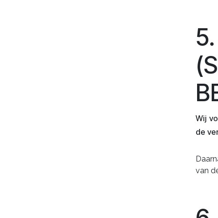
5
(
B
Wij v
de ve
Daarn
van de
6