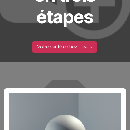
étapes
Votre carrière chez I​​d​​​​ealis