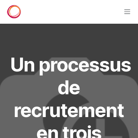
Overslaan naar inhoud
Un processus
de
recrutement
en trois