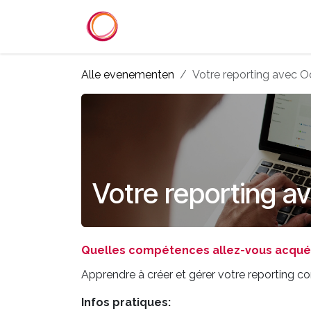
Overslaan naar inhoud
Startpagina
Diensten
Refer
Alle evenementen
Votre reporting avec 
Votre reporting a
Quelles compétences allez-vous acquéri
Apprendre à créer et gérer votre reporting 
Infos pratiques: