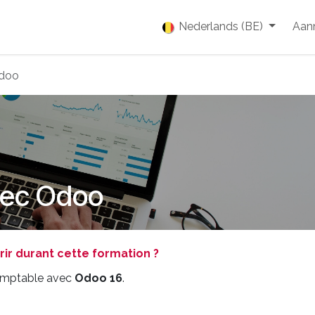
enties
Vacatures
Over ons
Blog
Nederlands (BE)
Event
Aan
Odoo
vec Odoo
r durant cette formation ?
comptable avec
Odoo 16
.