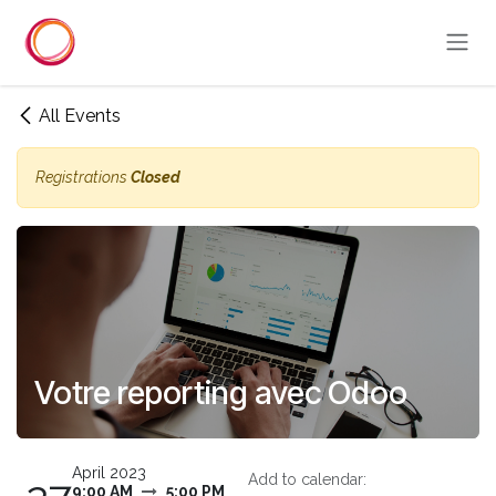
Skip to Content
All Events
Registrations
Closed
Votre reporting avec Odoo
April 2023
Add to calendar:
9:00 AM
5:00 PM