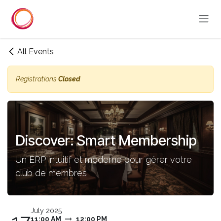
Skip to Content
All Events
Registrations
Closed
Discover: Smart Membership
Un ERP intuitif et moderne pour gérer votre
club de membres
July 2025
11:00 AM
12:00 PM