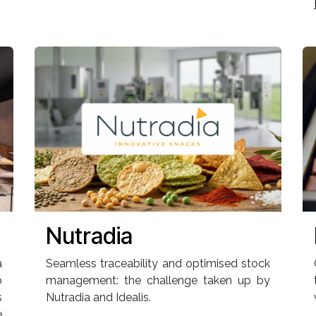
Nutradia
a
Seamless traceability and optimised stock
o
management: the challenge taken up by
s
Nutradia and Idealis.
e