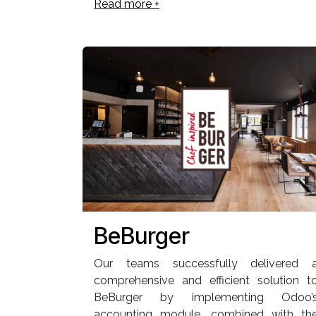
Read more +
BeBurger
Our teams successfully delivered 
comprehensive and efficient solution t
BeBurger by implementing Odoo’
accounting module, combined with th