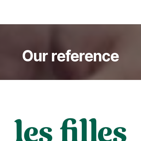
s
Jobs
About us
Blog
Event
Our reference