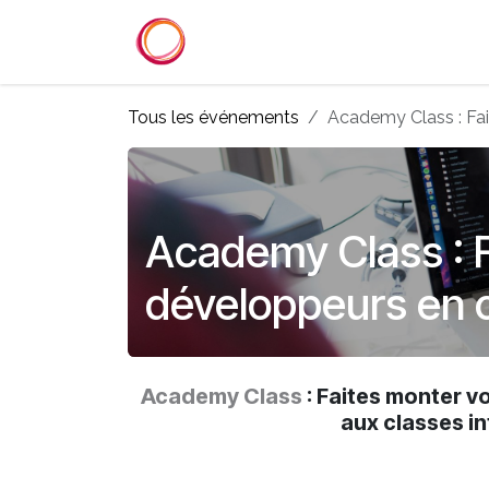
Se rendre au contenu
Accueil
Services
Référenc
Tous les événements
Academy Class : Fa
Academy Class : 
développeurs en
Academy Class
: Faites monter 
aux classes in