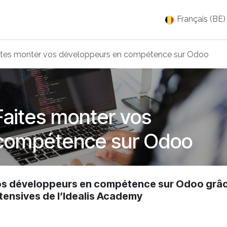
es
Jobs
À propos
Blog
Événements
Français (BE)
ites monter vos développeurs en compétence sur Odoo
Faites monter vos
 compétence sur Odoo
vos développeurs en compétence sur Odoo grâ
tensives de l’Idealis Academy