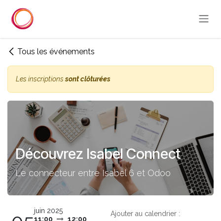
Se rendre au contenu
Tous les événements
Les inscriptions
sont clôturées
Découvrez Isabel Connect
Le connecteur entre Isabel 6 et Odoo
juin 2025
Ajouter au calendrier :
11:00
12:00