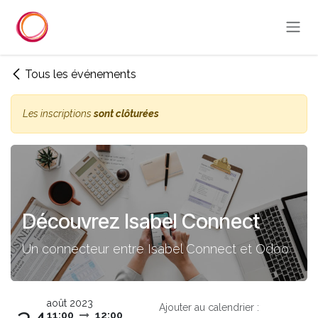
Se rendre au contenu
Tous les événements
Les inscriptions
sont clôturées
Découvrez Isabel Connect
Un connecteur entre Isabel Connect et Odoo
août 2023
Ajouter au calendrier :
11:00
12:00