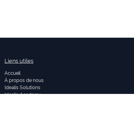
Liens utiles
Accueil
À propos de nous
Idealis Solutions
Idealis Academy
Nous rejoindre
Become a partner