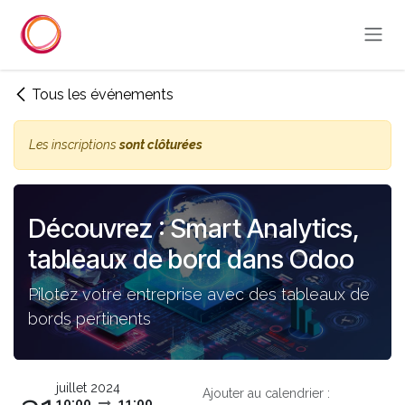
Se rendre au contenu
Tous les événements
Les inscriptions
sont clôturées
Découvrez : Smart Analytics,
tableaux de bord dans Odoo
Pilotez votre entreprise avec des tableaux de
bords pertinents
juillet 2024
Ajouter au calendrier :
10:00
11:00