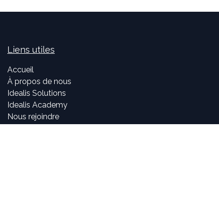
Liens utiles
Accueil
À propos de nous
Idealis Solutions
Idealis Academy
Nous rejoindre
Become a partner
À propos de nous
Nos consultants sont passionnés par le numérique et les
nouvelles technologies, mais surtout par leur utilisation
dans la création et le développement d'applications