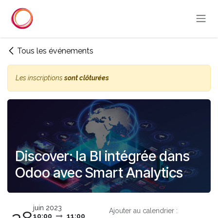
Se rendre au contenu
Tous les événements
Les inscriptions
sont clôturées
Discover: la BI intégrée dans
Odoo avec Smart Analytics
juin 2023
Ajouter au calendrier :
10:00
11:00