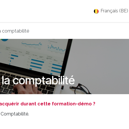
es
Jobs
À propos
Blog
Événements
Français (BE)
a comptabilité
la comptabilité
acquérir durant cette formation-démo ?
 Comptabilité.