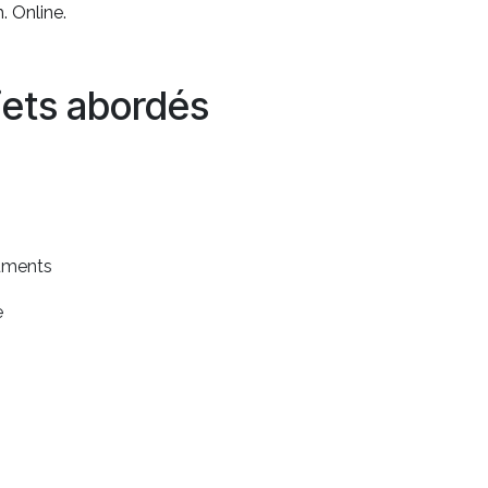
. Online.
jets abordés
cuments
e