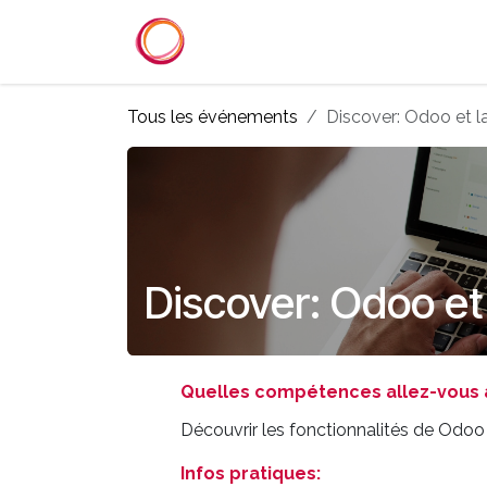
Se rendre au contenu
Accueil
Services
Référenc
Tous les événements
Discover: Odoo et l
Discover: Odoo et 
Quelles compétences allez-vous 
Découvrir les fonctionnalités de Odoo
Infos pratiques: