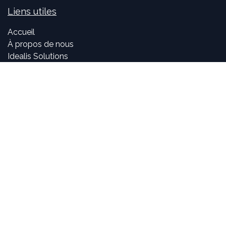
Liens utiles
Accueil
À propos de nous
Idealis Solutions
Idealis Academy
Nous rejoindre
Become a partner
À propos de nous
Nos consultants sont passionnés par le numérique et les
nouvelles technologies, mais surtout par leur utilisation
dans la création et le développement d'applications
innovantes pour les entreprises. Pouvoir participer à la
vie et à l'évolution des projets et voir l'impact positif que
nous avons sur l'activité de nos clients sont, pour nous,