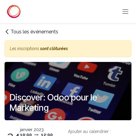
Se rendre au contenu
Tous les événements
Les inscriptions
sont clôturées
Discover: Odoo pour le
Marketing
janvier 2023
Ajouter au calendrier :
10:00
12:00