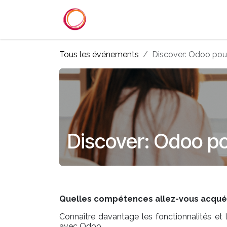
Se rendre au contenu
Accueil
Services
Référenc
Tous les événements
Discover: Odoo pour
Discover: Odoo po
Quelles compétences allez-vous acquéri
Connaître davantage les fonctionnalités et 
avec Odoo.