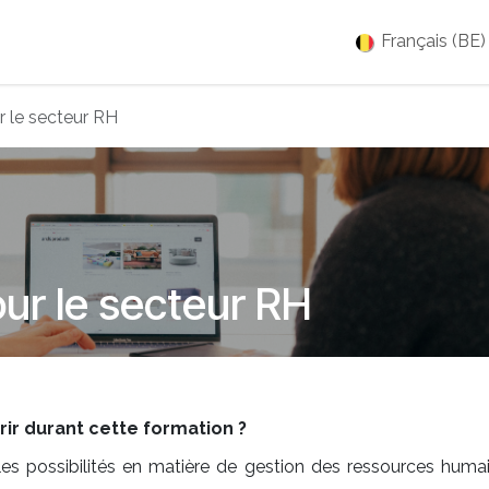
es
Jobs
À propos
Blog
Événements
Français (BE)
 le secteur RH
ur le secteur RH
r durant cette formation ?
les possibilités en matière de gestion des ressources huma