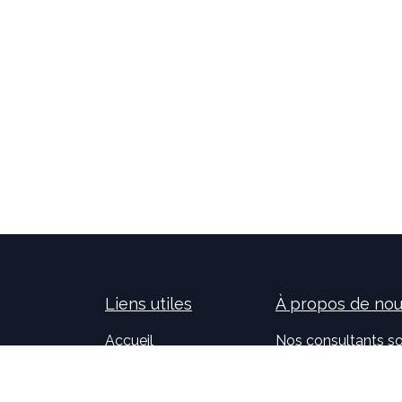
Liens utiles
À propos de no
Accueil
Nos consultants so
À propos de nous
nouvelles technolog
Idealis Solutions
la création et le 