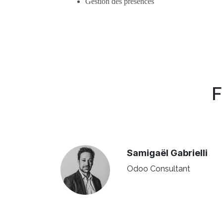
Gestion des présences
F
Samigaël Gabrielli
Odoo Consultant