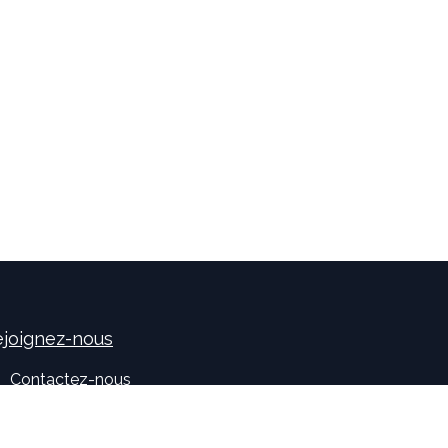
joignez-nous
Contactez-nous
sales
@
idealisconsulting.com
+32 (0) 10 39 88 33