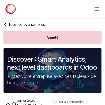
Se rendre au contenu
Tous les événements
Annulé
Discover : Smart Analytics,
next level dashboards in Odoo
Pilotez votre entreprise avec des tableaux de
bords pertinents
janvier 2025
Ajouter au calendrier :
10:00
11:00