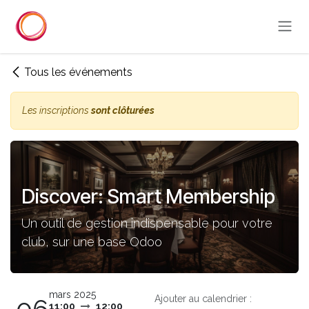
Se rendre au contenu
Tous les événements
Les inscriptions
sont clôturées
Discover: Smart Membership
Un outil de gestion indispensable pour votre
club, sur une base Odoo
mars 2025
Ajouter au calendrier :
11:00
12:00