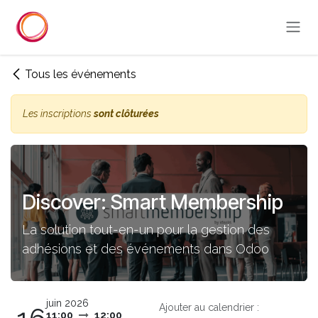
Se rendre au contenu
Tous les événements
Les inscriptions
sont clôturées
Discover: Smart Membership
La solution tout-en-un pour la gestion des
adhésions et des événements dans Odoo
juin 2026
Ajouter au calendrier :
11:00
12:00