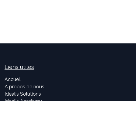
Liens utiles
Accueil
À propos de nous
Idealis Solutions
Idealis Academy
Nous rejoindre
Become a partner