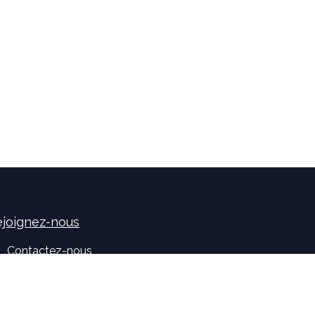
joignez-nous
Contactez-nous
sales
@
idealisconsulting.com
+32 (0) 10 39 88 33