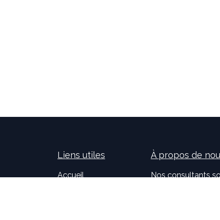
Liens utiles
À propos de no
Accueil
Nos consultants so
À propos de nous
nouvelles technolog
Idealis Solutions
la création et le 
Idealis Academy
pour les entreprises