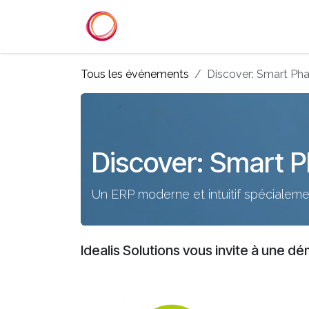
Se rendre au contenu
Accueil
Services
Référenc
Tous les événements
Discover: Smart Ph
Discover: Smart 
Un ERP moderne et intuitif spécialeme
Idealis Solutions vous invite à une d