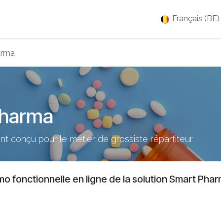
es
Jobs
À propos
Blog
Événements
Français (BE)
arma
Pharma
nt conçu pour le métier de grossiste répartiteur
émo fonctionnelle en ligne de la solution Smart Pha