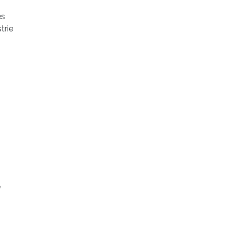
es
trie
e