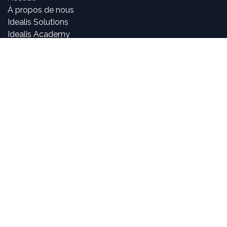
À propos de nous
Idealis Solutions
Idealis Academy
Nous rejoindre
Become a partner
À propos de nous
Nos consultants sont passionnés par le numérique et les
nouvelles technologies, mais surtout par leur utilisation
dans la création et le développement d'applications
innovantes pour les entreprises. Pouvoir participer à la
vie et à l'évolution des projets et voir l'impact positif que
nous avons sur l'activité de nos clients sont, pour nous,
des objectifs motivants et passionnants.