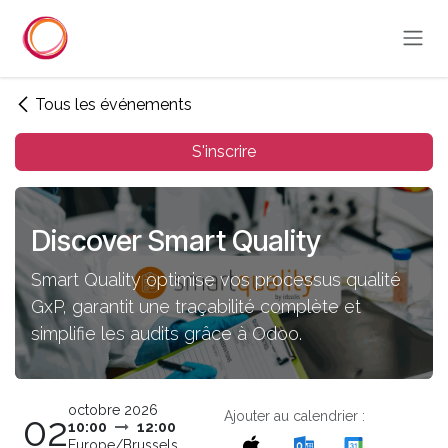
Se rendre au contenu
Tous les événements
S'inscrire
Discover Smart Quality
Smart Quality optimise vos processus qualité
GxP, garantit une traçabilité complète et
simplifie les audits grâce à Odoo.
octobre 2026
Ajouter au calendrier :
02
10:00
12:00
Europe/Brussels