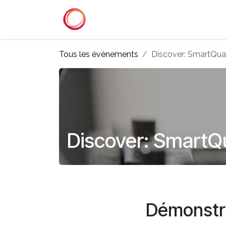
Se rendre au contenu
Accueil
Services
Référenc
Tous les événements
Discover: SmartQual
Discover: SmartQu
Démonstr