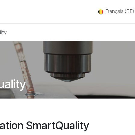
es
Jobs
À propos
Blog
Événements
Français (BE)
ity
ality
ation SmartQuality