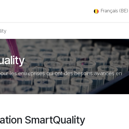
es
Jobs
À propos
Blog
Événements
Français (BE)
ity
ality
our les entreprises qui ont des besoins avancés en
ation SmartQuality