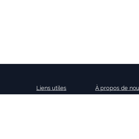
Liens utiles
À propos de no
Accueil
Nos consultants so
À propos de nous
nouvelles technolog
Idealis Solutions
la création et le 
Idealis Academy
pour les entreprises
Nous rejoindre
l'évolution des pro
Become a partner
sur l'activité de no