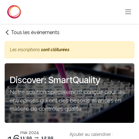
Se rendre au contenu
Tous les événements
Les inscriptions
sont clôturées
Discover: SmartQuality
Notre solution spécialement conçue pour les
entreprises qui ont des besoins avancés en
matière de contrôles qualité
mai 2024
Ajouter au calendrier :
11:00
12:00