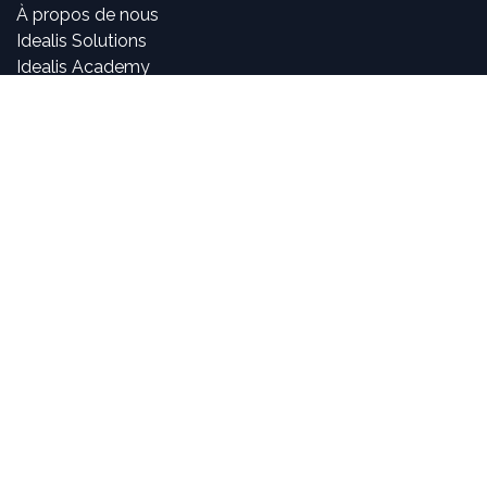
À propos de nous
Idealis Solutions
Idealis Academy
Nous rejoindre
Become a partner
À propos de nous
Nos consultants sont passionnés par le numérique et les
nouvelles technologies, mais surtout par leur utilisation
dans la création et le développement d'applications
innovantes pour les entreprises. Pouvoir participer à la
vie et à l'évolution des projets et voir l'impact positif que
nous avons sur l'activité de nos clients sont, pour nous,
des objectifs motivants et passionnants.