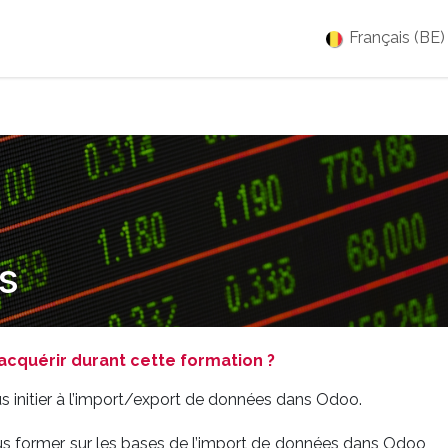
es
Jobs
À propos
Blog
Événements
Français (BE)
s
cquérir durant cette formation ?
s initier à l’import/export de données dans Odoo.
us former sur les bases de l’import de données dans Odoo