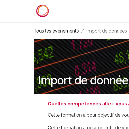
Se rendre au contenu
Accueil
Services
Référenc
Tous les événements
Import de données
Import de donnée
Quelles compétences allez-vous a
Cette formation a pour objectif de vou
Cette formation a pour objectif de vo