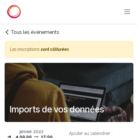
Se rendre au contenu
Tous les événements
Les inscriptions
sont clôturées
Imports de vos données
janvier 2022
Ajouter au calendrier :
09:00
17:00