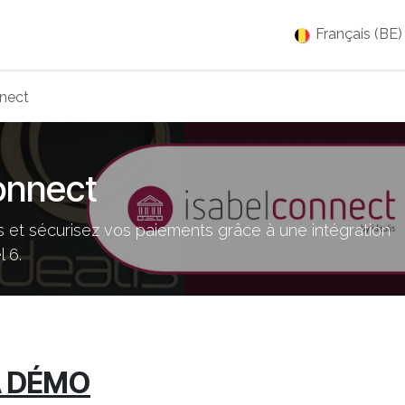
es
Jobs
À propos
Blog
Événements
Français (BE)
nnect
onnect
 et sécurisez vos paiements grâce à une intégration
 6.
A DÉMO