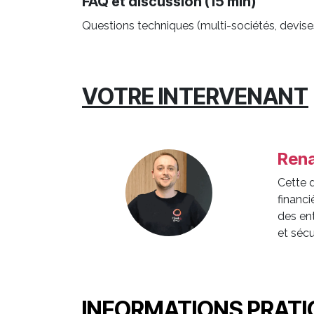
FAQ et discussion (15 min)
Questions techniques (multi-sociétés, devises,
VOTRE INTERVENANT
Rena
Cette 
financ
des ent
et sécu
INFORMATIONS PRAT