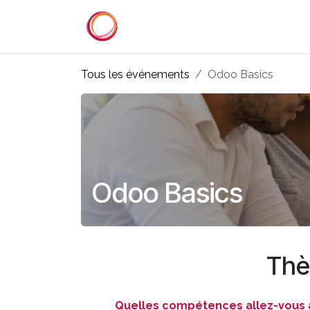
Se rendre au contenu
Accueil
Services
Référenc
Tous les événements
Odoo Basics
Odoo Basics
Thè
Quelles compétences allez-vous a