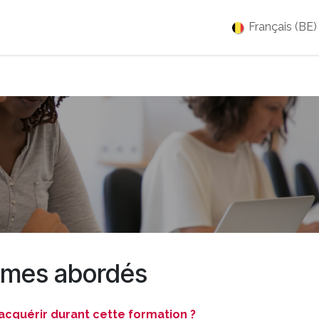
es
Jobs
À propos
Blog
Événements
Français (BE)
mes abordés
cquérir durant cette formation ?