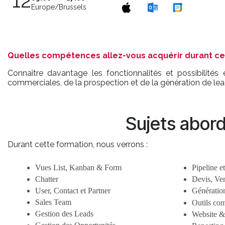
12
Europe/Brussels
Quelles compétences allez-vous acquérir durant ce
Connaître davantage les fonctionnalités et possibilités
commerciales, de la prospection et de la génération de le
Sujets abor
Durant cette formation, nous verrons :
Vues List, Kanban & Form
Pipeline e
Chatter
Devis, Ven
User, Contact et Partner
Génération
Sales Team
Outils co
Gestion des Leads
Website &