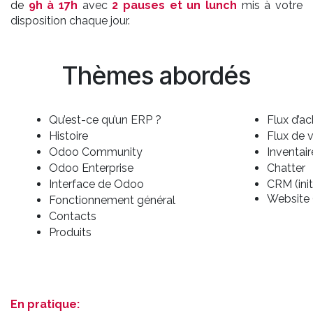
de
9h à 17h
avec
2 pauses et un lunch
mis à votre
disposition chaque jour.
Thèmes abordés
Qu’est-ce qu’un ERP ?
Flux d’ach
Histoire
Flux de v
Odoo Community
Inventaire
Odoo Enterprise
Chatter
Interface de Odoo
CRM (init
Website (
Fonctionnement général
Contacts
Produits
En pratique: