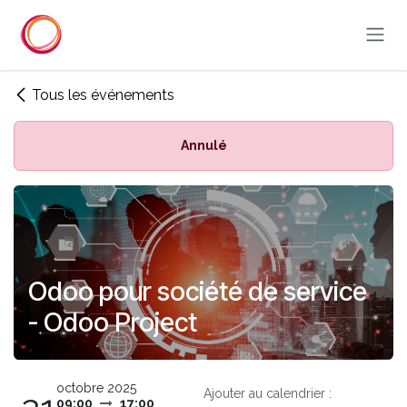
Se rendre au contenu
Tous les événements
Annulé
Odoo pour société de service
- Odoo Project
octobre 2025
Ajouter au calendrier :
09:00
17:00