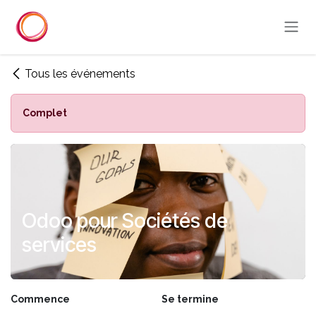
Se rendre au contenu
Tous les événements
Complet
Odoo pour Sociétés de
services
Commence
Se termine