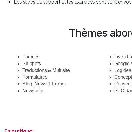
Les slides de support et les exercices vont sont envo
Thèmes abor
Thèmes
Live-cha
Snippets
Google 
Traductions & Multisite
Log des 
Formulaires
Concep
Blog, News & Forum
Conseil
Newsletter
SEO da
En pratique: