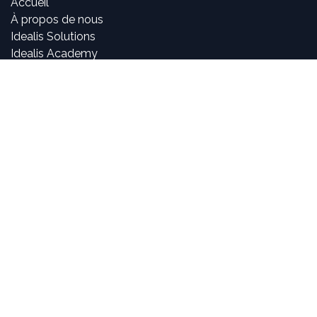
Accueil
À propos de nous
Idealis Solutions
Idealis Academy
Nous rejoindre
Become a partner
À propos de nous
Nos consultants sont passionnés par le numérique et les
nouvelles technologies, mais surtout par leur utilisation
dans la création et le développement d'applications
innovantes pour les entreprises. Pouvoir participer à la
vie et à l'évolution des projets et voir l'impact positif que
nous avons sur l'activité de nos clients sont, pour nous,
des objectifs motivants et passionnants.