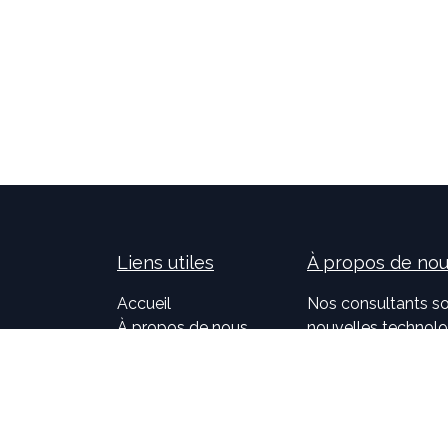
Liens utiles
À propos de no
Accueil
Nos consultants so
À propos de nous
nouvelles technolog
Idealis Solutions
la création et le 
Idealis Academy
pour les entreprises
Nous rejoindre
l'évolution des pro
Become a partner
sur l'activité de no
motivants et passi