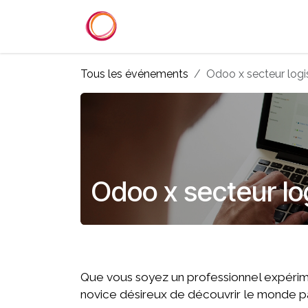
Se rendre au contenu
Accueil
Services
Référenc
Tous les événements
Odoo x secteur logis
Odoo x secteur log
​Que vous soyez un professionnel expéri
novice désireux de découvrir le monde pa