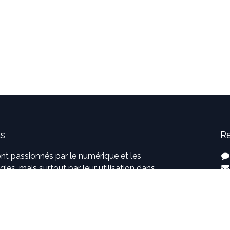
us
Re
nt passionnés par le numérique et les
ies, mais surtout par leur utilisation dans
développement d'applications innovantes
. Pouvoir participer à la vie et à
jets et voir l'impact positif que nous avons
s clients sont, pour nous, des objectifs
onnants.