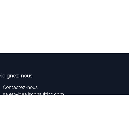
joignez-nous
Contactez-nous
sales
@
idealisconsulting.com
+32 (0) 10 39 88 33