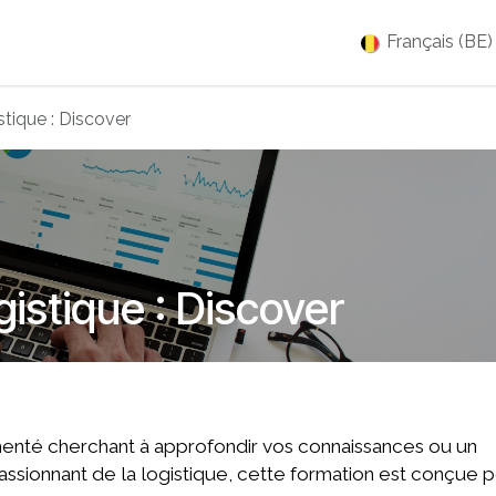
es
Jobs
À propos
Blog
Événements
Français (BE)
tique : Discover
istique : Discover
menté cherchant à approfondir vos connaissances ou un
ssionnant de la logistique, cette formation est conçue 