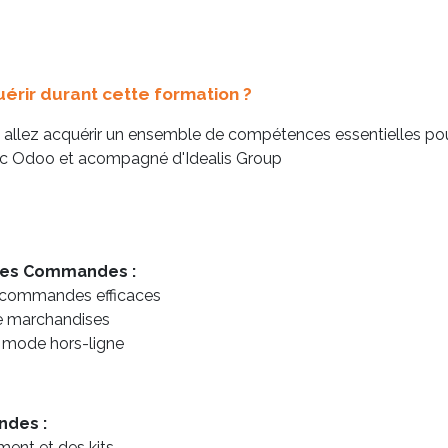
rir durant cette formation ?
 allez acquérir un ensemble de compétences essentielles po
vec Odoo et acompagné d'Idealis Group
 des Commandes :
e commandes efficaces
de marchandises
n mode hors-ligne
ndes :
ment et des kits