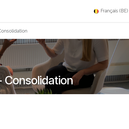
es
Jobs
À propos
Blog
Événements
Français (BE)
Consolidation
- Consolidation