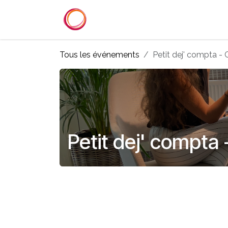
Se rendre au contenu
Accueil
Services
Référenc
Tous les événements
Petit dej' compta - 
Petit dej' compta 